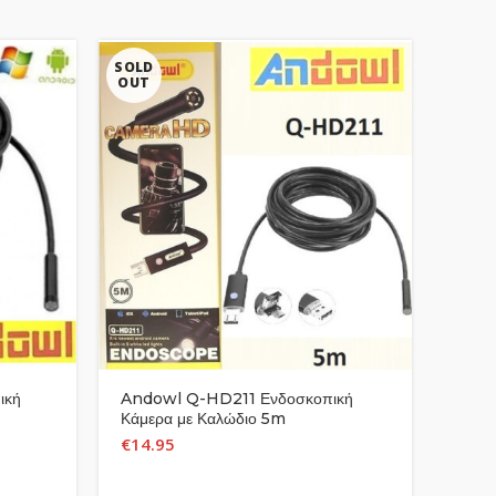
SOLD
OUT
ική
Andowl Q-HD211 Ενδοσκοπική
Sams
Κάμερα με Καλώδιο 5m
M70H
€
14.95
€
745