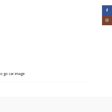
Face
Inst
 to go car image