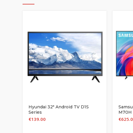
Hyundai 32″ Android TV D1S
Samsu
Series
M70H 
€
139.00
€
625.