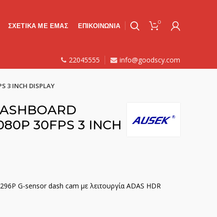
0
ΣΧΕΤΙΚΑ ΜΕ ΕΜΑΣ
ΕΠΙΚΟΙΝΩΝΙΑ
22045555
info@goodscy.com
S 3 INCH DISPLAY
DASHBOARD
80P 30FPS 3 INCH
1296P G-sensor dash cam με λειτουργία ADAS HDR