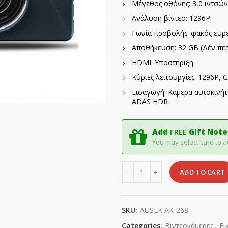
Μέγεθος οθόνης: 3,0 ιντσών
Ανάλυση βίντεο: 1296P
Γωνία προβολής: φακός ευρε
Αποθήκευση: 32 GB (Δέν περ
HDMI: Υποστήριξη
Κύριες λειτουργίες: 1296P, 
Εισαγωγή: Κάμερα αυτοκινήτ
ADAS HDR
Add
FREE
Gift Note
You may select card to a
Quantity
ADD TO CART
SKU:
AUSEK AK-268
Categories:
Βιντεοκάμερες
,
Ει