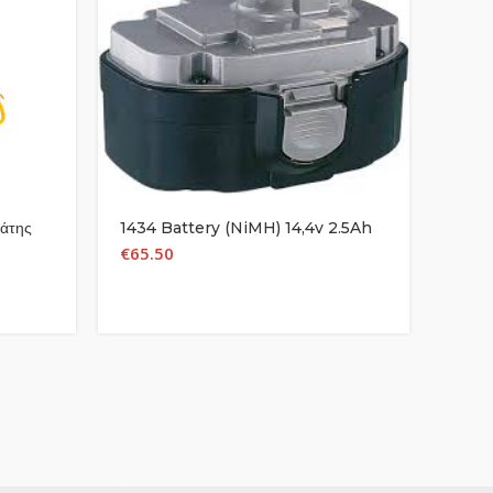
λάτης
1434 Battery (NiMH) 14,4v 2.5Ah
1234
€
65.50
€
60.