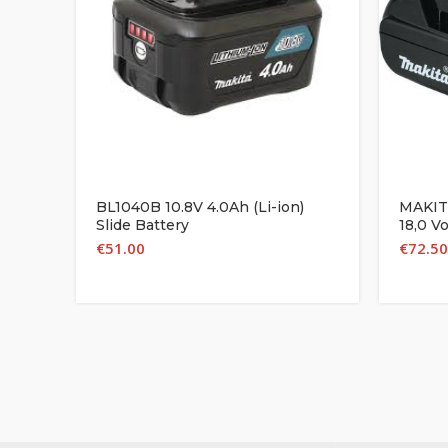
BL1040B 10.8V 4.0Ah (Li-ion)
MAKITA
Slide Battery
18,0 Vo
€
51.00
€
72.50