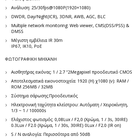
Ανάλυση: 25/30fps@1080P(1920×1080)
DWDR, Day/Night(ICR), 3DNR, AWB, AGC, BLC
Multiple network monitoring: Web viewer, CMS(DSS/PSS) &
DMSS
Μέγιστη εμβέλεια IR 30m
IP67, IK10, PoE
ΦΩΤΟΓΡΑΦΙΚΗ ΜΗΧΑΝΗ
Αισθητήρας εικόνας: 1 / 2.7 “2Megapixel προοδευτικό CMOS
Αποτελεσματικά εικονοστοιχεία: 1920 (Η) χ1080 (ν): RAM /
ROM 256MB / 32MB
Σύστημα σάρωσης:Προοδευτικός
Ηλεκτρονική ταχύτητα κλείστρου: Αυτόματη / Χειροκίνητη,
1/3 ~ 1 / 100000s
Ελάχιστος φωτισμός: 0,08Lux / F2,0 (Χρώμα, 1 / 3s, 30IRE)
0.3Lux / F2.0 (Χρώμα, 1 / 30s, 30IRE) 0Lux / F2.0 (IR on)
S / N αναλογία: Περισσότερα από 50dB