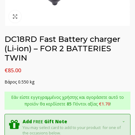
Click to enlarge
DC18RD Fast Battery charger
(Li-ion) – FOR 2 BATTERIES
TWIN
€
85.00
Βάρος 0.550 kg
Εάν είστε εγγεγραμμένος χρήστης και αγοράσετε αυτό το
προϊόν θα κερδίσετε
85
Πόντοι αξίας
€
1.70
!
Add
FREE
Gift Note
You may select card to add to your product for one of
the occasions below.