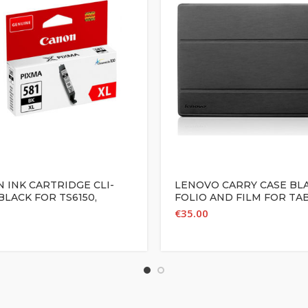
 INK CARTRIDGE CLI-
LENOVO CARRY CASE BL
 BLACK FOR TS6150,
FOLIO AND FILM FOR TA
, TS9150, TR8550
10” S6000
€
35.00