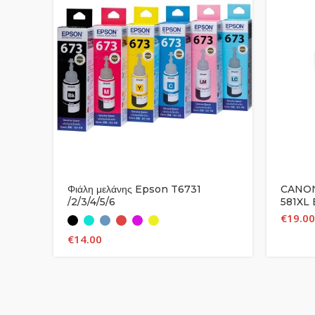
Φιάλη μελάνης Epson T6731
CANON
/2/3/4/5/6
581XL
TS8150
€
19.00
€
14.00