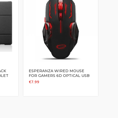
ACK
ESPERANZA WIRED MOUSE
GEN
BLET
FOR GAMERS 6D OPTICAL USB
G200
MX403 APACHE RED
BLA
€
7.99
€
9.0
ILL