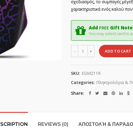
σχεδιασμός, το συμπαγές μέγεθ
χαρακτηριστικά ενός καλού πον
Add
FREE
Gift Note
You may select card to a
Quantity
ADD TO CART
SKU:
EGM211R
Categories:
Πληκτρολόγια & Π
Share
SCRIPTION
REVIEWS (0)
ΑΠΟΣΤΟΛΉ & ΠΑΡΆΔ