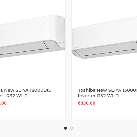
ba New SEIYA 18000Btu
Toshiba New SEIYA 13000
er -R32 WI-FI
Inverter R32 WI-FI
.00
€
830.00