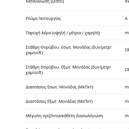
Κατανάλωση (ζεστό)
Κ
Ρεύμα Λειτουργίας
A
Παροχή Αέρα (υψηλή / μέτρια / χαμηλή)
m³
Στάθμη Θορύβου. Εσωτ. Μονάδας (δυν/μετρ/
Db
χαμ/soft)
Στάθμη Θορύβου. Εξωτ. Μονάδας (δυν/μετρ/
Db
χαμ/soft)
Διαστάσεις Εσωτ. Μονάδας (ΜxΠxΥ)
m
Διαστάσεις Εξωτ. Μονάδας (ΜxΠxΥ)
m
Μέγιστη οριζόντια/κάθετη διασωλήνωση.
m