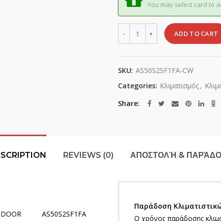
You may select card to a
Quantity
ADD TO CART
SKU:
AS50S2SF1FA-CW
Categories:
Κλιματισμός
,
Κλιμα
Share
SCRIPTION
REVIEWS (0)
ΑΠΟΣΤΟΛΉ & ΠΑΡΆΔ
Παράδοση Κλιματιστικώ
NDOOR
AS50S2SF1FA
Ο χρόνος παράδοσης κλιμα