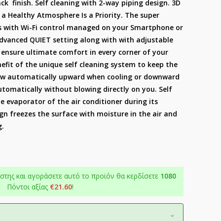
ck finish. Self cleaning with 2-way piping design. 3D
 a Healthy Atmosphere Is a Priority. The super
lus with Wi-Fi control managed on your Smartphone or
dvanced QUIET setting along with with adjustable
n ensure ultimate comfort in every corner of your
efit of the unique self cleaning system to keep the
irflow automatically upward when cooling or downward
tomatically without blowing directly on you. Self
e evaporator of the air conditioner during its
gn freezes the surface with moisture in the air and
g.
στης και αγοράσετε αυτό το προϊόν θα κερδίσετε
1080
Πόντοι αξίας
€
21.60
!