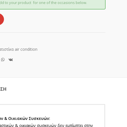
dd to your product for one of the occasions below.
τιστίκα air condition
ΟΣΗ
ν & Oικιακών Συσκευών:
στικών & οικιακών συσκευών δεν εμπίμπτει στην