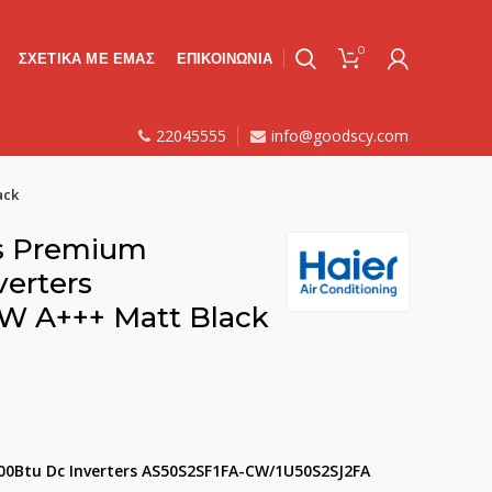
0
ΣΧΕΤΙΚΑ ΜΕ ΕΜΑΣ
ΕΠΙΚΟΙΝΩΝΙΑ
22045555
info@goodscy.com
ack
us Premium
verters
W A+++ Matt Black
00Btu Dc Inverters AS50S2SF1FA-CW/1U50S2SJ2FA