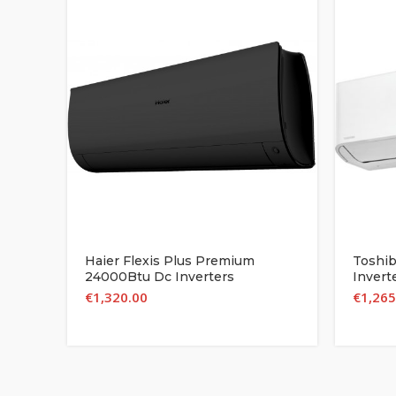
Haier Flexis Plus Premium
Toshi
24000Btu Dc Inverters
Invert
AS71S2SF1FA-CW A+++ Matt
€
1,320.00
€
1,265
Black