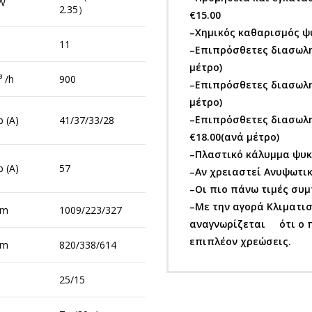
W
2.35）
€15.00
–Χημικός καθαρισμός ψ
11
–Επιπρόσθετες διασωλην
μέτρο)
 /h
900
–Επιπρόσθετες διασωλην
μέτρο)
–Επιπρόσθετες διασωληνώ
 (A)
41/37/33/28
€18.00(ανά μέτρο)
–Πλαστικό κάλυμμα ψυκτ
 (A)
57
–Αν χρειαστεί Ανυψωτικό 
–Οι πιο πάνω τιμές συμ
–Με την αγορά Κλιματισ
m
1009/223/327
αναγνωρίζεται ότι ο π
επιπλέον χρεώσεις.
m
820/338/614
25/15