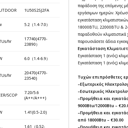
παράδοση της επόμενης μέ
UTDOOR
1U50S2SJ2FA
εργάσιμων ημερών. Χρέωση
εγκατάσταση κλιματιστικώ
w
5.2（1.4-7.0）
18000BTU, 22000BTU & 24
παραδοθούν κλιματιστικά 
17740(4770-
TUs/hr
παρουσιάσετε άδεια εγκεκ
23890）
Εγκατάσταση Κλιματιστ
Εγκατάσταση 1 (ενός) κλιμ
W
6.0（1.4-6.9）
Εγκατάσταση 1 (ενός) κλιμ
20470(4770-
TUs/hr
Tυχών επιπρόσθετες ερ
23540)
–Εξωτερικός Ηλεκτρολογι
–Εσωτερικός Ηλεκτρολογι
7.20/5.6
EER/SCOP
(A++/A+++)
–Προμήθεια και εγκατά
9000Btu/12000Btu – €20.
W
1.41(0.5-2.0)
–Προμήθεια και εγκατά
από 18000Btu – €30.00
1.61（0.52-
–Προμήθεια και εγκατά