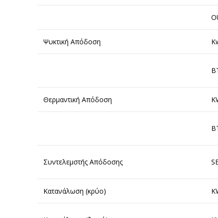
O
Ψυκτική Απόδοση
Κ
B
Θερμαντική Απόδοση
Κ
B
Συντελεμστής Απόδοσης
S
Κατανάλωση (κρύο)
Κ