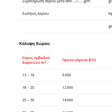
Συμπλήρωση αερίου μετά από…../…….g/m
g
Σωλήνες Αερίου
li
g
Κάλυψη Χώρου:
Εύρος εμβαδού
Προτεινόμενα BTU
2
δωματίου m
13 – 18
9.000
18 – 25
12.000
25 – 30
14.000