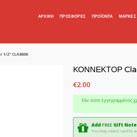
ΑΡΧΙΚΗ
ΠΡΟΣΦΟΡΕΣ
ΠΡΟΪΟΝΤΑ
ΜΑΡΚΕΣ
 1/2″ CLA8606
ΚΟΝΝΕΚΤΟΡ Clab
€
2.00
Εάν είστε εγγεγραμμένος χ
Add
FREE
Gift Note
You may select card to a