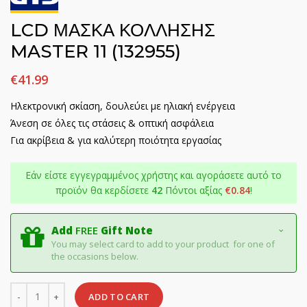
LCD ΜΑΣΚΑ ΚΟΛΛΗΣΗΣ
MASTER 11 (132955)
€
41.99
Ηλεκτρονική σκίαση, δουλεύει με ηλιακή ενέργεια
Άνεση σε όλες τις στάσεις & οπτική ασφάλεια
Για ακρίβεια & για καλύτερη ποιότητα εργασίας
Εάν είστε εγγεγραμμένος χρήστης και αγοράσετε αυτό το
προϊόν θα κερδίσετε
42
Πόντοι αξίας
€
0.84
!
Add
FREE
Gift Note
You may select card to add to your product for one of
the occasions below.
Quantity
ADD TO CART