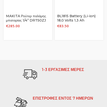
MAKITA Ρούτερ παλάμης
BL1815 Battery (Li-ion)
μπαταρίας 1/4’’ DRT50ZJ
18,0 Volts 1,3 Ah
18V
€
285.00
€
83.50
1-3 ΕΡΓΑΣΙΜΕΣ ΜΕΡΕΣ
ΕΠΙΣΤΡΟΦΕΣ ΕΝΤΟΣ 7 ΗΜΕΡΩΝ