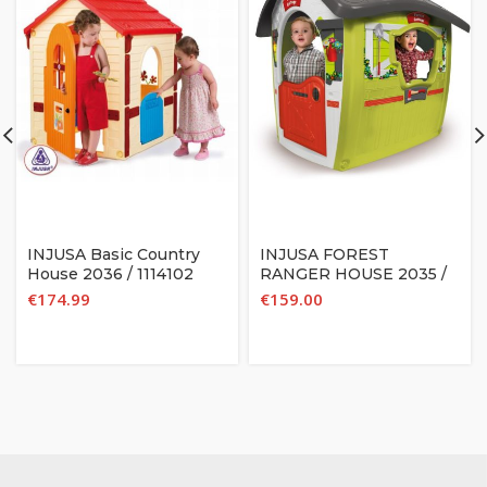
INJUSA Basic Country
INJUSA FOREST
House 2036 / 1114102
RANGER HOUSE 2035 /
1114151
€
174.99
€
159.00