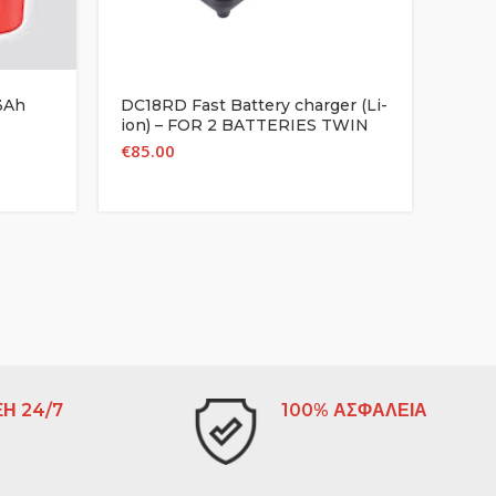
.3Ah
DC18RD Fast Battery charger (Li-
DC18
ion) – FOR 2 BATTERIES TWIN
14.4
€
85.00
€
39.
Η 24/7
100% ΑΣΦΑΛΕΙΑ