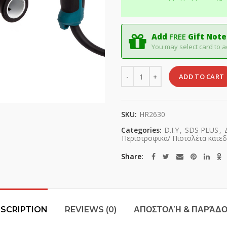
Add
FREE
Gift Note
You may select card to a
Quantity
ADD TO CART
SKU:
HR2630
Categories:
D.I.Y
,
SDS PLUS
,
Περιστροφικά/ Πιστολέτα κατε
Share
SCRIPTION
REVIEWS (0)
ΑΠΟΣΤΟΛΉ & ΠΑΡΆΔ