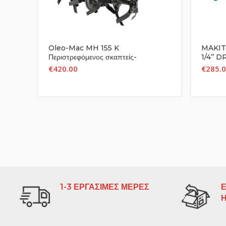
Oleo-Mac MH 155 K
MAKITA
Περιστρεφόμενος σκαπτείς-
1/4’’ 
καλλιεργητής
€
420.00
€
285.
1-3 ΕΡΓΑΣΙΜΕΣ ΜΕΡΕΣ
Ε