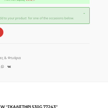
dd to your product for one of the occasions below.
ες & Φτυάρια
EW “ΣΚΑΛΙΣΤΗΡΙ 530G 77243”