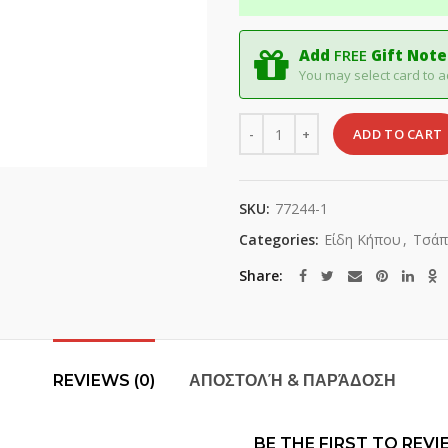
Add
FREE
Gift Note
You may select card to a
Quantity
ADD TO CART
SKU:
77244-1
Categories:
Είδη Κήπου
,
Τσάπ
Share
REVIEWS (0)
ΑΠΟΣΤΟΛΉ & ΠΑΡΆΔΟΣΗ
BE THE FIRST TO REVI