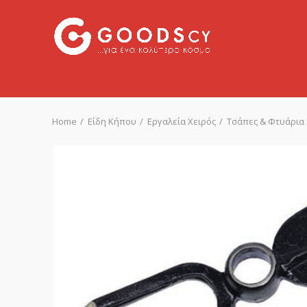
Home
Είδη Κήπου
Εργαλεία Χειρός
Τσάπες & Φτυάρια