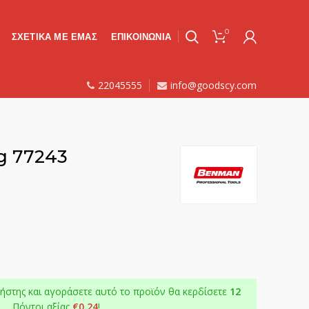
0
ΣΧΕΤΙΚΑ ΜΕ ΕΜΑΣ
ΕΠΙΚΟΙΝΩΝΙΑ
22045555
info@goodscy.com
g 77243
ήστης και αγοράσετε αυτό το προϊόν θα κερδίσετε
12
Πόντοι αξίας
€
0.24
!