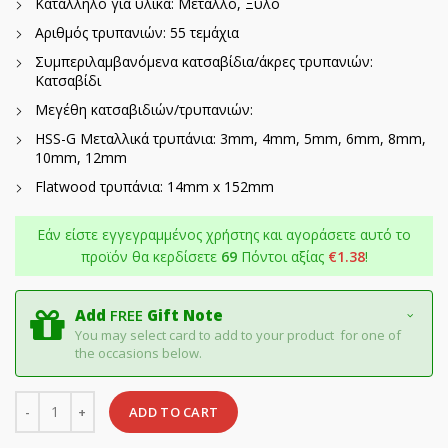
Κατάλληλο για υλικά: Μέταλλο, Ξύλο
Αριθμός τρυπανιών: 55 τεμάχια
Συμπεριλαμβανόμενα κατσαβίδια/άκρες τρυπανιών:
Κατσαβίδι
Μεγέθη κατσαβιδιών/τρυπανιών:
HSS-G Μεταλλικά τρυπάνια: 3mm, 4mm, 5mm, 6mm, 8mm,
10mm, 12mm
Flatwood τρυπάνια: 14mm x 152mm
Εάν είστε εγγεγραμμένος χρήστης και αγοράσετε αυτό το
προϊόν θα κερδίσετε
69
Πόντοι αξίας
€
1.38
!
Add
FREE
Gift Note
You may select card to add to your product for one of
the occasions below.
Quantity
ADD TO CART