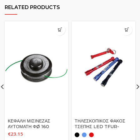
RELATED PRODUCTS
ΚΕΦΑΛΗ ΜΙΣΙΝΕΖΑΣ
ΤΗΛΕΣΚΟΠΙΚΟΣ ΦΑΚΟΣ
ΑΥΤΟΜΑΤΗ ΦØ 160
ΤΣΕΠΗΣ LED TFUR-
M10X1.25 Oleo Mac
34588
€
23.15
61112061A