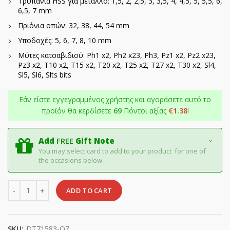
Τρυπάνια HSS για μέταλλο: 1,5, 2, 2,5, 3, 3,5, 4, 4,5, 5, 5,5, 6,
6,5, 7 mm
Πριόνια οπών: 32, 38, 44, 54 mm
Υποδοχές: 5, 6, 7, 8, 10 mm
Μύτες κατσαβιδιού: Ph1 x2, Ph2 x23, Ph3, Pz1 x2, Pz2 x23,
Pz3 x2, T10 x2, T15 x2, T20 x2, T25 x2, T27 x2, T30 x2, Sl4,
Sl5, Sl6, Slts bits
Εάν είστε εγγεγραμμένος χρήστης και αγοράσετε αυτό το
προϊόν θα κερδίσετε
69
Πόντοι αξίας
€
1.38
!
Add
FREE
Gift Note
You may select card to add to your product for one of
the occasions below.
Quantity
ADD TO CART
SKU:
DT71583-QZ