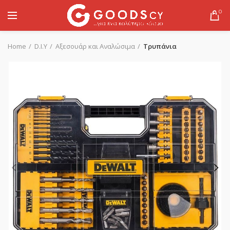
0
Home
D.I.Y
Αξεσουάρ και Αναλώσιμα
Τρυπάνια