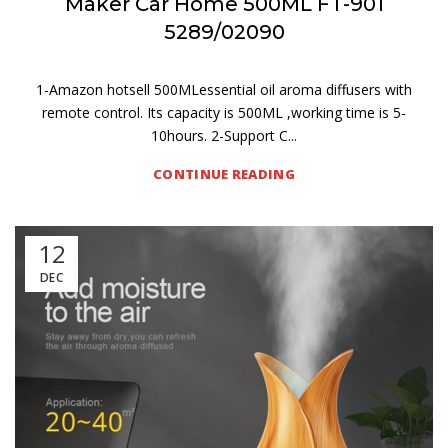
Maker Car Home 500ML FT-901
5289/02090
1-Amazon hotsell 500MLessential oil aroma diffusers with
remote control. Its capacity is 500ML ,working time is 5-
10hours. 2-Support C...
CONTINUE READING
12
DEC