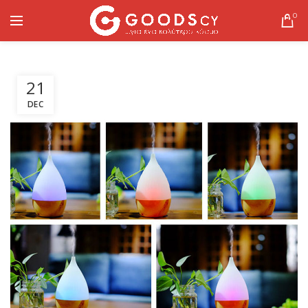
0
21
DEC