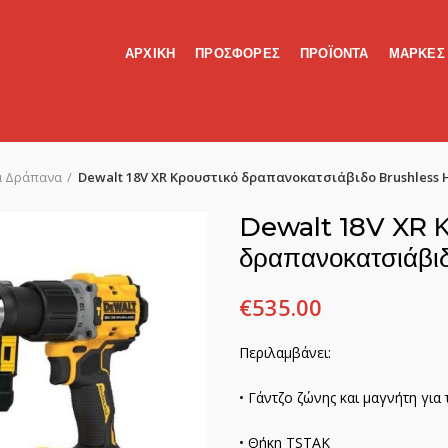
ΑΡΧΙΚΗ
ΠΡΟΣΦΟΡΕΣ
ΠΡΟΪΟΝΤΑ
ΜΑΡΚΕΣ
ά Δράπανα
Dewalt 18V XR Κρουστικό δραπανοκατσιάβιδο Brushless
Dewalt 18V XR Κ
δραπανοκατσιάβ
€
535.00
Περιλαμβάνει:
• Γάντζο ζώνης και μαγνήτη γι
• Θήκη TSTAK