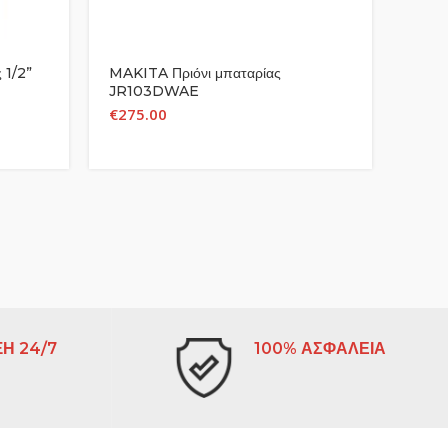
 1/2”
MAKITA Πριόνι μπαταρίας
BL10
JR103DWAE
Slide
€
275.00
€
51.
Η 24/7
100% ΑΣΦΑΛΕΙΑ