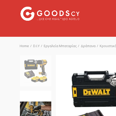
Home
D.I.Y
Εργαλεία Μπαταρίας
Δράπανα
Κρουστικ