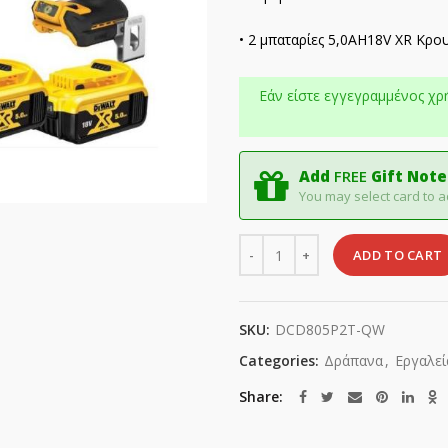
• 2 μπαταρίες 5,0AH18V XR Κρ
Εάν είστε εγγεγραμμένος χρ
Add
FREE
Gift Note
You may select card to a
Quantity
ADD TO CART
SKU:
DCD805P2T-QW
Categories:
Δράπανα
,
Εργαλεί
Share