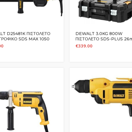
T D25481K ΠΙΣΤΟΛΕΤΟ
DEWALT 3.0KG 800W
ΤΡΟΦΙΚΟ SDS MAX 1050
ΠΙΣΤΟΛΕΤΟ SDS-PLUS 2
6.1J 40MM
3ΩΝ ΛΕΙΤΟΥΡΓΙΩΝ 2.8J ΜΕ
00
€
339.00
ΑΥΤΟΜΑΤΟ ΤΣΟΚ D25134K