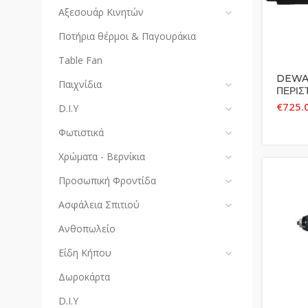
Αξεσουάρ Κινητών
Ποτήρια θέρμοι & Παγουράκια
Table Fan
DEWAL
Παιχνίδια
ΠΕΡΙΣ
WATT 
€
725.
D.I.Y
Φωτιστικά
Χρώματα - Βερνίκια
Προσωπική Φροντίδα
Ασφάλεια Σπιτιού
Ανθοπωλείο
Είδη Κήπου
Δωροκάρτα
D.I.Y