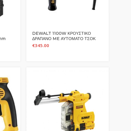
DEWALT 1100W ΚΡΟΥΣΤΙΚΟ
6mm
ΔΡΑΠΑΝΟ ME ΑΥΤΟΜΑΤΟ ΤΣΟΚ
13mm DWD524KS
€
345.00
P