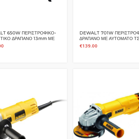
T 650W ΠΕΡΙΣΤΡΟΦΙΚΟ-
DEWALT 701W ΠΕΡΙΣΤΡΟΦ
ΤΙΚΟ ΔΡΑΠΑΝΟ 13mm ΜΕ
ΔΡΑΠΑΝΟ ΜΕ ΑΥΤΟΜΑΤΟ Τ
ΜΑΤΟ ΤΣΟΚ DWD024KS
10mm DWD112S
00
€
139.00