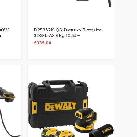
400W
D25832K-QS Σκαπτικό Πιστολέτο
η
SDS-MAX 6Kg 10,5J –
ΠΕΡΙΣΤΡΟΦΙΚΑ – ΚΡΟΥΣΤΙΚΑ SDS
€
935.00
MAX – DEWALT (#D25832K-QS)