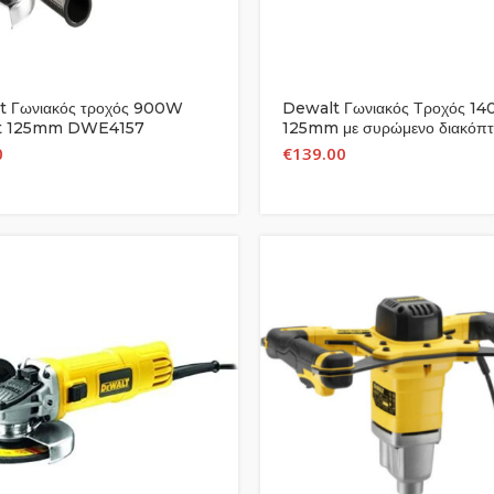
t Γωνιακός τροχός 900W
Dewalt Γωνιακός Τροχός 1
t 125mm DWE4157
125mm με συρώμενο διακόπτ
DWE4237
0
€
139.00