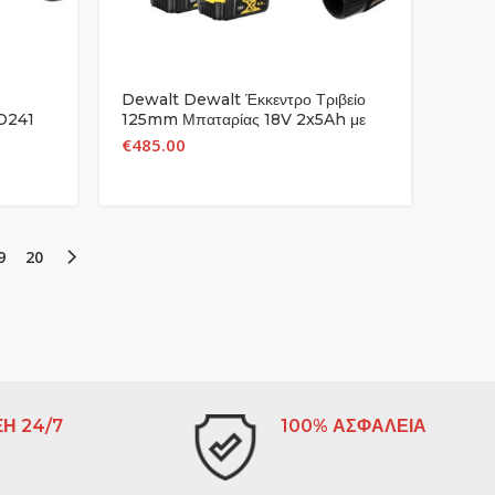
Dewalt Dewalt Έκκεντρο Τριβείο
D241
125mm Μπαταρίας 18V 2x5Ah με
Ρύθμιση Ταχύτητας και με Σύστημα
€
485.00
Αναρρόφησης DCW210P2-QW
9
20
Η 24/7
100% ΑΣΦΑΛΕΙΑ