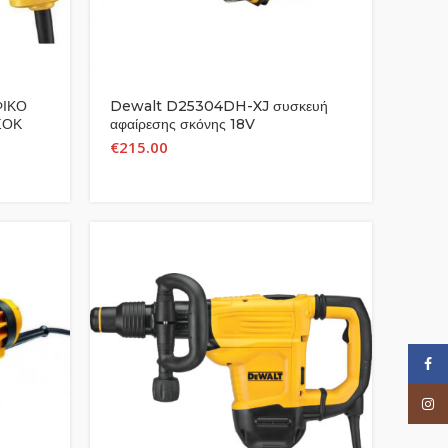
ΙΚΟ
Dewalt D25304DH-XJ συσκευή
ΣΟΚ
αφαίρεσης σκόνης 18V
€
215.00
Face
Inst