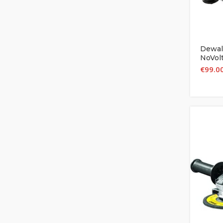
Dewal
NoVol
€
99.0