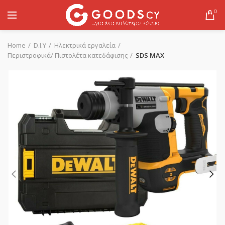
0
Home
D.I.Y
Ηλεκτρικά εργαλεία
Περιστροφικά/ Πιστολέτα κατεδάφισης
SDS MAX