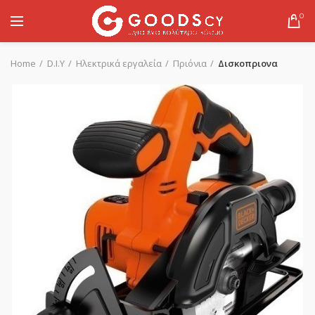
0
Home
D.I.Y
Ηλεκτρικά εργαλεία
Πριόνια
Δισκοπριονα