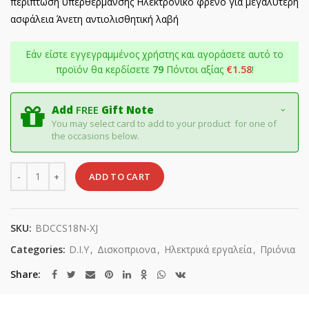
περίπτωση υπερθέρμανσης Ηλεκτρονικό φρένο για μεγαλύτερη
ασφάλεια Άνετη αντιολισθητική λαβή
Εάν είστε εγγεγραμμένος χρήστης και αγοράσετε αυτό το
προϊόν θα κερδίσετε
79
Πόντοι αξίας
€
1.58
!
Add
FREE
Gift Note
You may select card to add to your product for one of
the occasions below.
Quantity
ADD TO CART
SKU:
BDCCS18N-XJ
Categories:
D.I.Y
,
Δισκοπριονα
,
Ηλεκτρικά εργαλεία
,
Πριόνια
Share