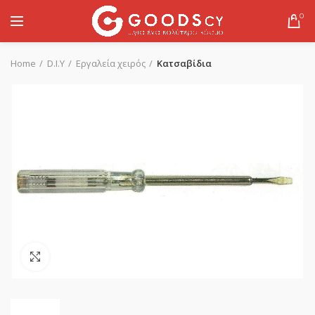
0
Home
D.I.Y
Εργαλεία χειρός
Κατσαβίδια
Click to enlarge