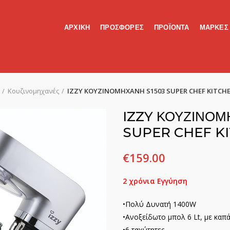
ΑΡΧΙΚΗ
ΠΡΟΣΦΟΡΕΣ
ΠΡΟΪΟΝΤΑ
ΜΑΡΚΕΣ
Κουζινομηχανές
IZZY ΚΟΥΖΙΝΟΜΗΧΑΝΗ S1503 SUPER CHEF KITCH
IZZY ΚΟΥΖΙΝΟΜ
SUPER CHEF K
€
159.00
2 χρόνια Εγγύηση
•Πολύ Δυνατή 1400W
•Ανοξείδωτο μπολ 6 Lt, με καπά
•6 ταχύτητες