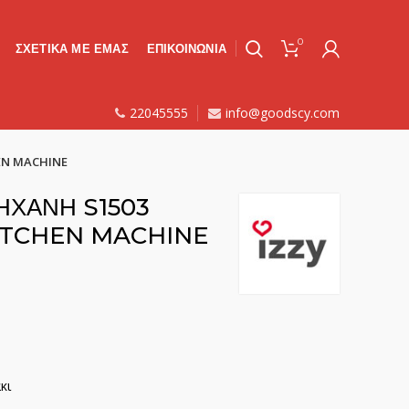
0
ΣΧΕΤΙΚΑ ΜΕ ΕΜΑΣ
ΕΠΙΚΟΙΝΩΝΙΑ
22045555
info@goodscy.com
EN MACHINE
ΗΧΑΝΗ S1503
ITCHEN MACHINE
κι