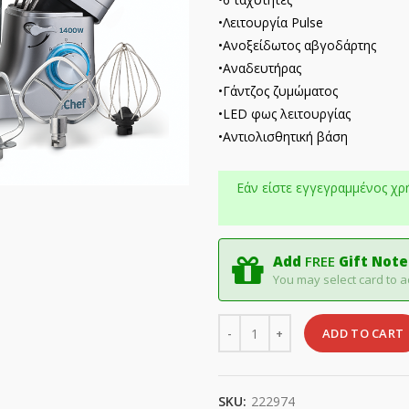
•Λειτουργία Pulse
•Ανοξείδωτος αβγοδάρτης
•Αναδευτήρας
•Γάντζος ζυμώματος
•LED φως λειτουργίας
•Αντιολισθητική βάση
Εάν είστε εγγεγραμμένος χρ
Add
FREE
Gift Note
You may select card to a
Quantity
ADD TO CART
SKU:
222974