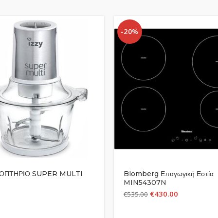
-20%
ΚΟΠΤΗΡΙΟ SUPER MULTI
Blomberg Επαγωγική Εστία
MIN54307N
€
430.00
€
535.00