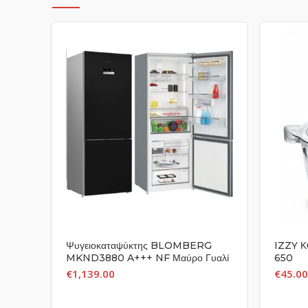
Ψυγειοκαταψύκτης BLOMBERG
IZZY 
MKND3880 A+++ NF Μαύρο Γυαλί
650
192×70
€
1,139.00
€
45.00