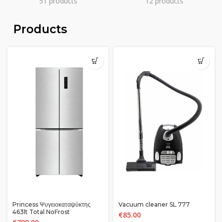
51 products
12 products
Products
Princess Ψυγειοκαταψύκτης
Vacuum cleaner SL 777
463lt Total NoFrost
€
85.00
Υ192xΠ83.5xΒ60εκ. Inox