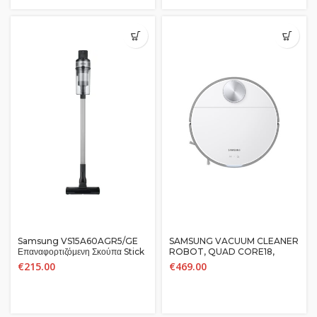
ERGONOMIC HANDLE,
CORRECT PRESSURE LEVEL
LIGHT INDICATOR, DARK-
BLUE
Samsung VS15A60AGR5/GE
SAMSUNG VACUUM CLEANER
Επαναφορτιζόμενη Σκούπα Stick
ROBOT, QUAD CORE18,
21.6V Γκρι
60W, 21.9V, 76DB, 90MIN,
€
215.00
€
469.00
WIFI, INTELLIGENT POWER
CNTR