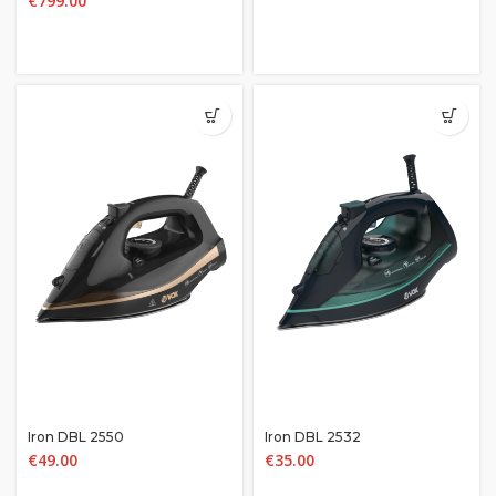
€
799.00
4DE476PAR
Iron DBL 2550
Iron DBL 2532
€
49.00
€
35.00