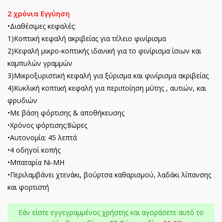
2 χρόνια Εγγύηση
•Διαθέσιμες κεφαλές:
1)Κοπτική κεφαλή ακριβείας για τέλειο φινίρισμα
2)Κεφαλή μικρο-κοπτικής ιδανική για το φινίρισμα ίσιων και
καμπυλών γραμμών
3)Μικροξυριστική κεφαλή για ξύρισμα και φινίρισμα ακριβείας
4)Κυκλική κοπτική κεφαλή για περιποίηση μύτης , αυτιών, και
φρυδιών
•Με βάση φόρτισης & αποθήκευσης
•Χρόνος φόρτισης:8ώρες
•Αυτονομία: 45 λεπτά
•4 οδηγοί κοπής
•Μπαταρία Ni-MH
•Περιλαμβάνει χτενάκι, βούρτσα καθαρισμού, λαδάκι λίπανσης
και φορτιστή
Εάν είστε εγγεγραμμένος χρήστης και αγοράσετε αυτό το