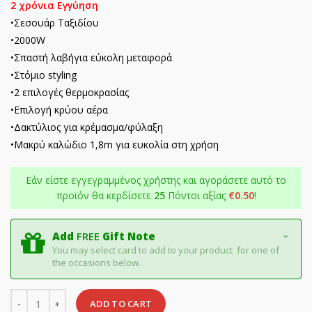
2 χρόνια Εγγύηση
•Σεσουάρ Ταξιδίου
•2000W
•Σπαστή λαβήγια εύκολη μεταφορά
•Στόμιο styling
•2 επιλογές θερμοκρασίας
•Επιλογή κρύου αέρα
•Δακτύλιος για κρέμασμα/φύλαξη
•Μακρύ καλώδιο 1,8m για ευκολία στη χρήση
Εάν είστε εγγεγραμμένος χρήστης και αγοράσετε αυτό το
προϊόν θα κερδίσετε
25
Πόντοι αξίας
€
0.50
!
Add
FREE
Gift Note
You may select card to add to your product for one of
the occasions below.
Quantity
ADD TO CART