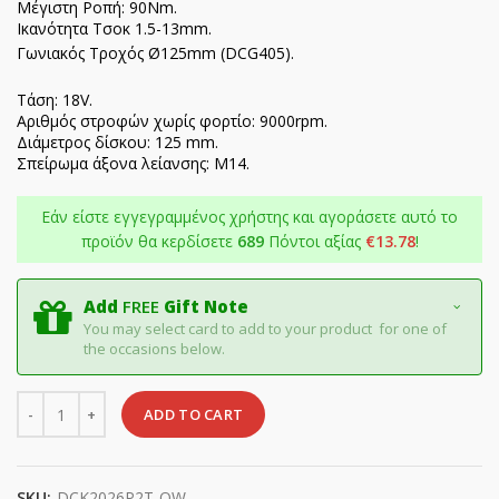
Μέγιστη Ροπή: 90Nm.
Ικανότητα Tσοκ 1.5-13mm.
Γωνιακός Τροχός Ø125mm (DCG405).
Τάση: 18V.
Αριθμός στροφών χωρίς φορτίο: 9000rpm.
Διάμετρος δίσκου: 125 mm.
Σπείρωμα άξονα λείανσης: M14.
Εάν είστε εγγεγραμμένος χρήστης και αγοράσετε αυτό το
προϊόν θα κερδίσετε
689
Πόντοι αξίας
€
13.78
!
Add
FREE
Gift Note
You may select card to add to your product for one of
the occasions below.
Quantity
ADD TO CART
SKU:
DCK2026P2T-QW