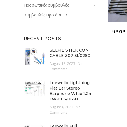
Προσωπικές συμβουλές
Συμβουλές Προϊόντων
Περιγρα
RECENT POSTS
SELFIE STICK CON
CABLE Z07-5f/0280
August 16, 2023
No
Comments
Leewello Lightning
Flat Ear Stereo
Earphone Whie 1.2m
LW-E05/0650
August 4, 2023
No
Comments
Leewello Full