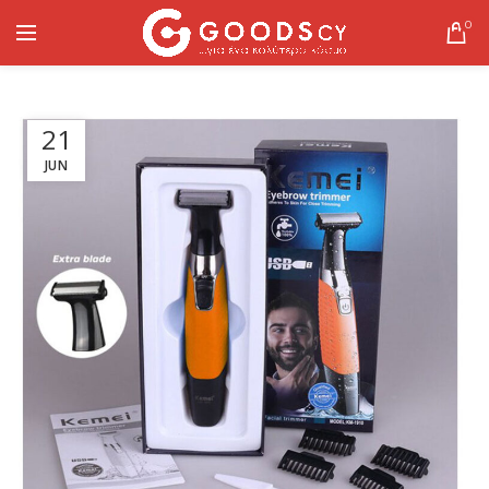
0
21
JUN