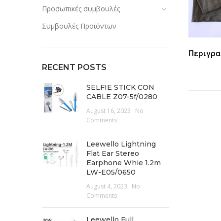
Προσωπικές συμβουλές
Συμβουλές Προϊόντων
Περιγρα
RECENT POSTS
SELFIE STICK CON
CABLE Z07-5f/0280
August 16, 2023
No
Comments
Leewello Lightning
Flat Ear Stereo
Earphone Whie 1.2m
LW-E05/0650
August 4, 2023
No
Comments
Leewello Full