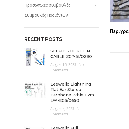
Προσωπικές συμβουλές
Συμβουλές Προϊόντων
Περιγρα
RECENT POSTS
SELFIE STICK CON
CABLE Z07-5f/0280
August 16, 2023
No
Comments
Leewello Lightning
Flat Ear Stereo
Earphone Whie 1.2m
LW-E05/0650
August 4, 2023
No
Comments
Leewello Full