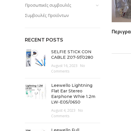
Προσωπικές συμβουλές
Συμβουλές Προϊόντων
Περιγρα
RECENT POSTS
SELFIE STICK CON
CABLE Z07-5f/0280
August 16, 2023
No
Comments
Leewello Lightning
Flat Ear Stereo
Earphone Whie 1.2m
LW-E05/0650
August 4, 2023
No
Comments
Leewello Full