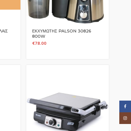
ΛΑϊΣ
ΕΚΧΥΜΩΤΗΣ PALSON 30826
800W
€
78.00
Face
Inst