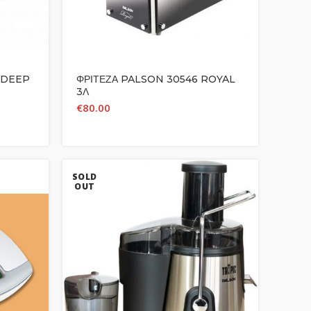
 DEEP
ΦΡΙΤΕΖΑ PALSON 30546 ROYAL
3Λ
€
80.00
SOLD
OUT