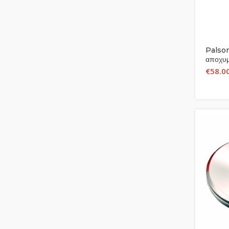
Palso
αποχυμ
€
58.0