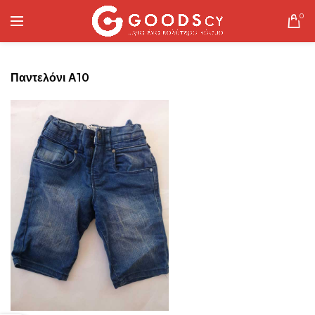
0
Παντελόνι Α10