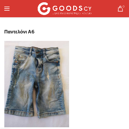
0
Παντελόνι Α6