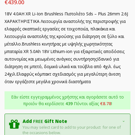
€
439.00
18V 4.0AH XR Li-Ion Brushless Πιστολέτο Sds – Plus 26mm 2.6J
ΧΑΡΑΚΤΗΡΙΣΤΙΚΑ Λειτουργία αναστολής της περιστροφής για
ελαφρές σκαπτικές εργασίες σε τοιχοποιία, πλακάκια και
λειτουργία αναστολής της κρούσης για διάτρηση σε ξύλο και
μέταλλο.Brushless κινητήρας με υψηλής χωρητικότητας
μπαταρία XR 5.0Ah 18V Lithium-ion για εξαιρετικές αποδόσεις
αυτονομίας και μειωμένες ανάγκες συντήρησηςΙδανικό για
διάτρηση σε μπετό, δομικά υλικά και τούβλα από 4χιλ. έως
24χιλ.Ελαφρύς κόμπακτ σχεδιασμός για μεγαλύτερη άνεση
όταν εργάζεστε μεγάλα χρονικά διαστήματα
Εάν είστε εγγεγραμμένος χρήστης και αγοράσετε αυτό το
προϊόν θα κερδίσετε
439
Πόντοι αξίας
€
8.78
!
Add
FREE
Gift Note
You may select card to add to your product for one of
the occasions below.